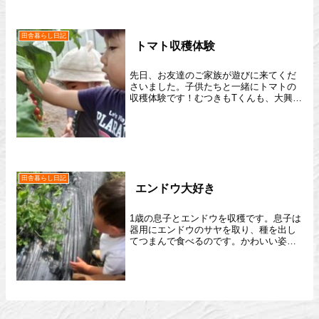
田舎暮らし日記
トマト収穫体験
先日、お友達のご家族が遊びに来てくだ
さいました。子供たちと一緒にトマトの
収穫体験です！むつきもTくんも、大興
奮！その場でトマトをパクパク。美味し
かったのか、食べるのが止まらない
（笑）ぜひ、また遊びにきてね！一般の
方々向けにも収穫体験を行なっ...
田舎暮らし日記
エンドウ大好き
1歳の息子とエンドウを収穫です。息子は
器用にエンドウのサヤを取り、種を出し
てつまんで食べるのです。かわいい姿。
いっぱい食べて、元気に遊んでね。