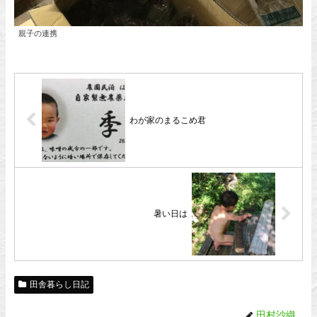
親子の連携
わが家のまるこめ君
暑い日は
田舎暮らし日記
田村沙織