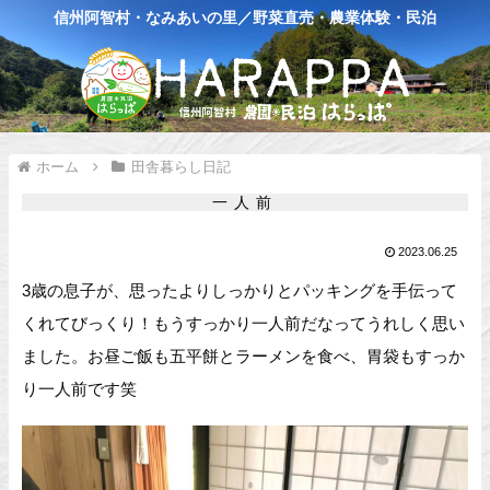
信州阿智村・なみあいの里／野菜直売・農業体験・民泊
ホーム
田舎暮らし日記
一人前
2023.06.25
3歳の息子が、思ったよりしっかりとパッキングを手伝って
くれてびっくり！もうすっかり一人前だなってうれしく思い
ました。お昼ご飯も五平餅とラーメンを食べ、胃袋もすっか
り一人前です笑