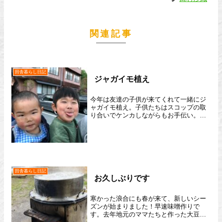
関連記事
田舎暮らし日記
ジャガイモ植え
今年は友達の子供が来てくれて一緒にジ
ャガイモ植え。子供たちはスコップの取
り合いでケンカしながらもお手伝い。顔
が泥んこになって、頑張ってくれまし
た。収穫も一緒にしようとお約束。
田舎暮らし日記
お久しぶりです
寒かった浪合にも春が来て、新しいシー
ズンが始まりました！早速味噌作りで
す。去年地元のママたちと作った大豆で