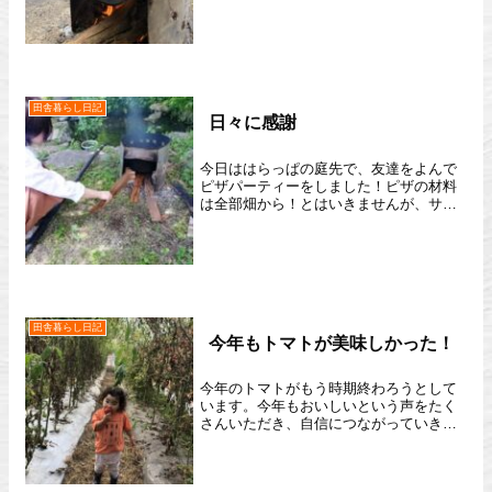
味噌にしました。本当はママたちと作業
をしたかったのですが、旦那の連絡が遅
く皆さん地元に帰られていて涙それでも
新婚のご夫婦が来てくれて一...
田舎暮らし日記
日々に感謝
今日ははらっぱの庭先で、友達をよんで
ピザパーティーをしました！ピザの材料
は全部畑から！とはいきませんが、サラ
ダの具材は畑で取れたレタスと近所の方
から頂いたブロッコリー。それに醤油と
油を混ぜると絶品サラダになります。お
天気がよく、美味しい野菜...
田舎暮らし日記
今年もトマトが美味しかった！
今年のトマトがもう時期終わろうとして
います。今年もおいしいという声をたく
さんいただき、自信につながっていきま
した。また、来年もよろしくお願いいた
します^_^